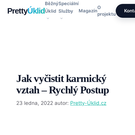
Přeskočit
Běžný
Speciální
O
Pretty
Úklid
na
Magazín
Kont
Úklid
Služby
projektu
obsah
Jak vyčistit karmický
vztah – Rychlý Postup
23 ledna, 2022
autor:
Pretty-Úklid.cz