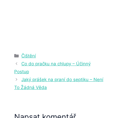
2. 4. 2025
22 min čtení
Rubriky
Čištění
Co do pračku na chlupy – Účinný
Postup
Jaký prášek na praní do septiku – Není
To Žádná Věda
Napsat komentář