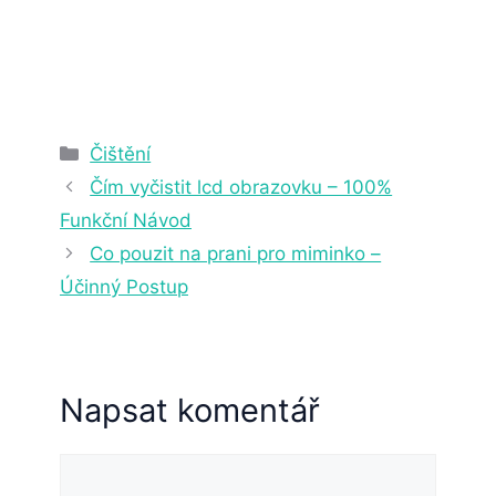
2. 4. 2025
22 min čtení
Rubriky
Čištění
Čím vyčistit lcd obrazovku – 100%
Funkční Návod
Co pouzit na prani pro miminko –
Účinný Postup
Napsat komentář
Komentář