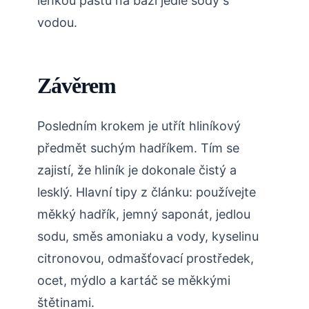
lehkou pastu na bázi jedlé sody s
vodou.
Závěrem
Posledním krokem je utřít hliníkový
předmět suchým hadříkem. Tím se
zajistí, že hliník je dokonale čistý a
lesklý. Hlavní tipy z článku: používejte
měkký hadřík, jemný saponát, jedlou
sodu, směs amoniaku a vody, kyselinu
citronovou, odmašťovací prostředek,
ocet, mýdlo a kartáč se měkkými
štětinami.