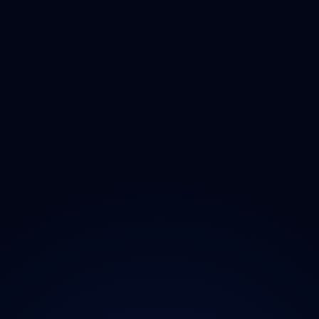
Deratizace
Dezinfikace
Jak Odmastit
Opad
Ozonem
O projektu
Magazín
Kontakt
Ochrana údajů