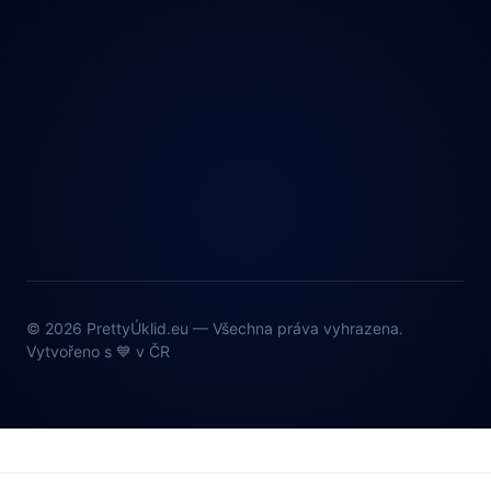
© 2026 PrettyÚklid.eu — Všechna práva vyhrazena.
Vytvořeno s 💙 v ČR