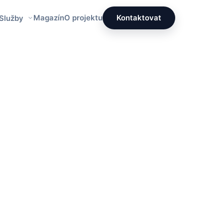
Magazín
O projektu
Kontaktovat
 Služby
Redakce PrettyÚklid
Tým specialistů na čistotu