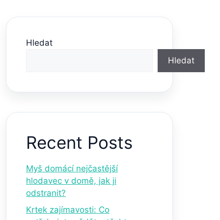
Hledat
Hledat
Recent Posts
Myš domácí nejčastější
hlodavec v domě, jak ji
odstranit?
Krtek zajímavosti: Co