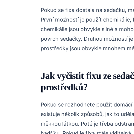
Pokud se fixa dostala na sedačku, mát
První možností je použít chemikálie,
chemikálie jsou obvykle silné a moh
povrch sedačky. Druhou možností je
prostředky jsou obvykle mnohem mén
Jak vyčistit fixu ze se
prostředků?
Pokud se rozhodnete použít domácí p
existuje několik způsobů, jak to uděla
měkkou látkou. Poté je třeba odstra
hadříku. Pokud je fixa stále viditeln