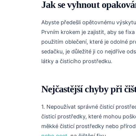
Jak se vyhnout opakován
Abyste předešli opětovnému výskytu fi
Prvním krokem je zajistit, aby se fix
použitím oblečení, které je odolné pr
sedačku, je důležité ji co nejdříve o
látky a čisticího prostředku.
Nejčastější chyby při čiš
1. Nepoužívat správné čisticí prostřed
čisticí prostředky, které mohou poš
měkké čisticí prostředky nebo příro
nebo ocet
, na čištění fixu.