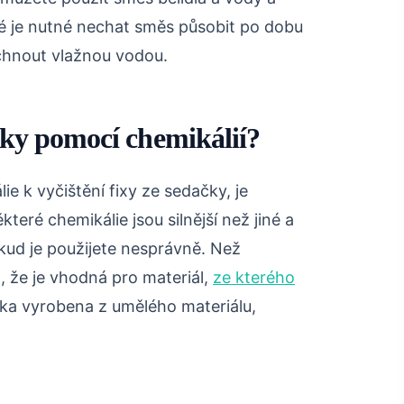
oté je nutné nechat směs působit po dobu
áchnout vlažnou vodou.
ačky pomocí chemikálií?
e k vyčištění fixy ze sedačky, je
které chemikálie jsou silnější než jiné a
ud je použijete nesprávně. Než
it, že je vhodná pro materiál,
ze kterého
čka vyrobena z umělého materiálu,