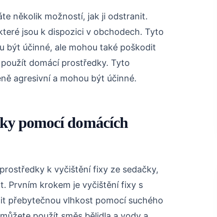
e několik možností, jak ji odstranit.
 které jsou k dispozici v obchodech. Tyto
ou být účinné, ale mohou také poškodit
 použít domácí prostředky. Tyto
ě agresivní a mohou být účinné.
dačky pomocí domácích
rostředky k vyčištění fixy ze sedačky,
t. Prvním krokem je vyčištění fixy s
nit přebytečnou vlhkost pomocí suchého
á, můžete použít směs bělidla a vody a