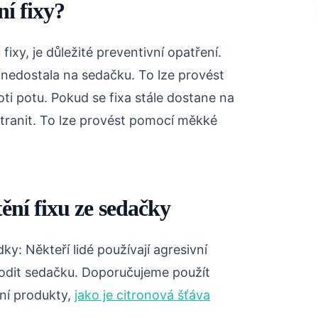
í fixy?
xy, je důležité preventivní opatření.
a nedostala na sedačku. To lze provést
oti potu. Pokud se fixa stále dostane na
dstranit. To lze provést pomocí měkké
tění fixu ze sedačky
ky: Někteří lidé používají agresivní
kodit sedačku. Doporučujeme použít
dní produkty,
jako je citronová šťáva