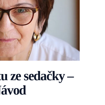
ixu ze sedačky –
Návod