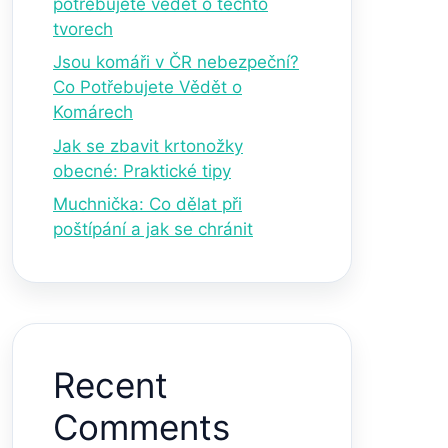
potřebujete vědět o těchto
tvorech
Jsou komáři v ČR nebezpeční?
Co Potřebujete Vědět o
Komárech
Jak se zbavit krtonožky
obecné: Praktické tipy
Muchnička: Co dělat při
poštípání a jak se chránit
Recent
Comments