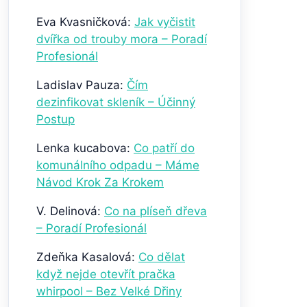
Eva Kvasničková
:
Jak vyčistit
dvířka od trouby mora – Poradí
Profesionál
Ladislav Pauza
:
Čím
dezinfikovat skleník – Účinný
Postup
Lenka kucabova
:
Co patří do
komunálního odpadu – Máme
Návod Krok Za Krokem
V. Delinová
:
Co na plíseň dřeva
– Poradí Profesionál
Zdeňka Kasalová
:
Co dělat
když nejde otevřít pračka
whirpool – Bez Velké Dřiny