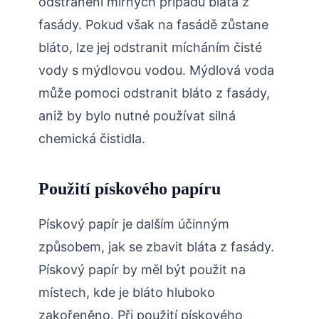
odstranění mírných případů bláta z
fasády. Pokud však na fasádě zůstane
bláto, lze jej odstranit mícháním čisté
vody s mýdlovou vodou. Mýdlová voda
může pomoci odstranit bláto z fasády,
aniž by bylo nutné používat silná
chemická čistidla.
Použití pískového papíru
Pískový papír je dalším účinným
způsobem, jak se zbavit bláta z fasády.
Pískový papír by měl být použit na
místech, kde je bláto hluboko
zakořeněno. Při použití pískového