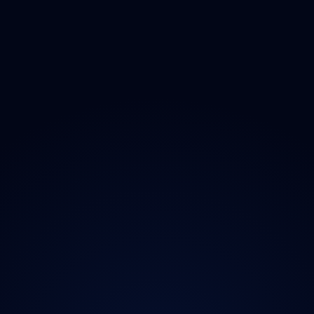
Ozonem
O projektu
Magazín
Kontakt
Ochrana údajů