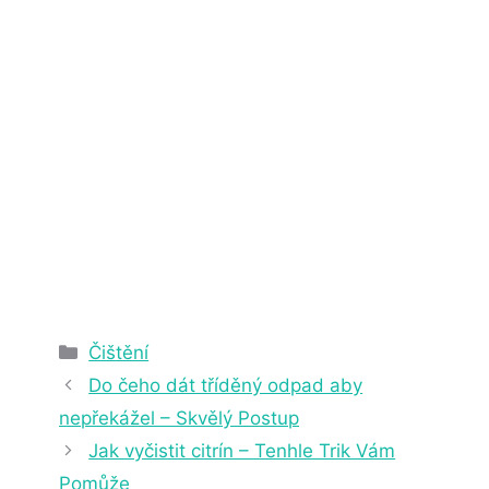
2. 4. 2025
22 min čtení
Rubriky
Čištění
Do čeho dát tříděný odpad aby
nepřekážel – Skvělý Postup
Jak vyčistit citrín – Tenhle Trik Vám
Pomůže