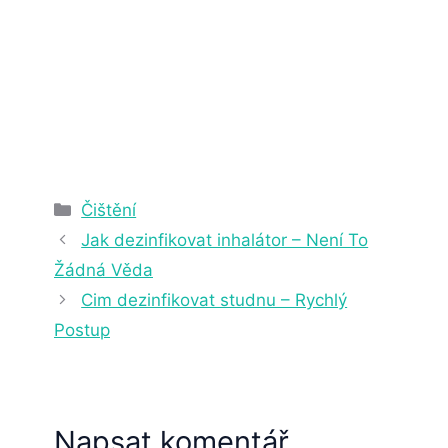
2. 4. 2025
22 min čtení
Rubriky
Čištění
Jak dezinfikovat inhalátor – Není To
Žádná Věda
Cim dezinfikovat studnu – Rychlý
Postup
Napsat komentář