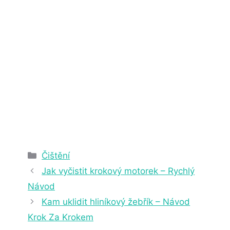
2. 4. 2025
22 min čtení
Rubriky
Čištění
Jak vyčistit krokový motorek – Rychlý
Návod
Kam uklidit hliníkový žebřík – Návod
Krok Za Krokem