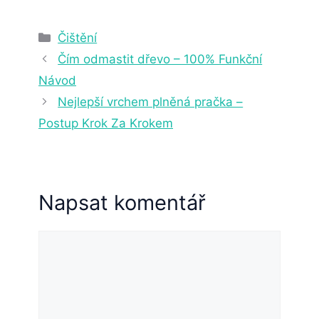
2. 4. 2025
22 min čtení
Rubriky
Čištění
Čím odmastit dřevo – 100% Funkční
Návod
Nejlepší vrchem plněná pračka –
Postup Krok Za Krokem
Napsat komentář
Komentář