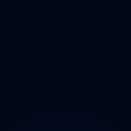
Čištění
Deratizace
Dezinfikace
Jak Odmastit
Opad
Ozonem
O projektu
Magazín
Kontakt
Ochrana údajů