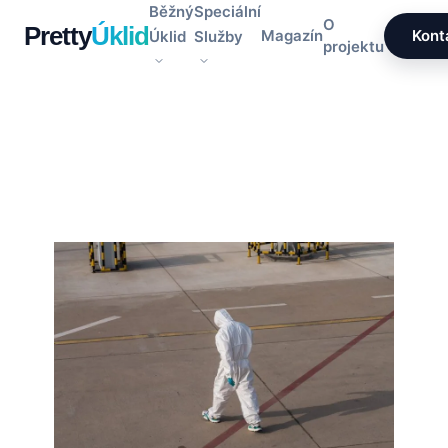
Přeskočit
Běžný
Speciální
O
Pretty
Úklid
na
Magazín
Kont
Úklid
Služby
projektu
obsah