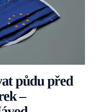
vat půdu před
rek –
Návod