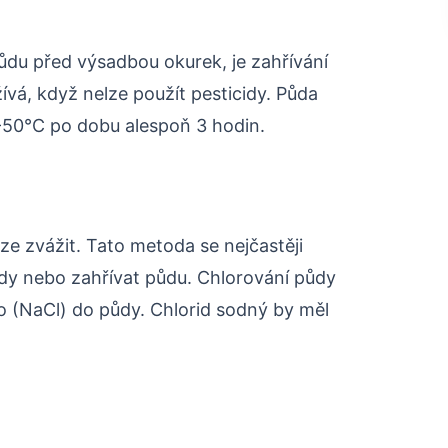
ůdu před výsadbou okurek, je zahřívání
ívá, když nelze použít pesticidy. Půda
-50°C po dobu alespoň 3 hodin.
lze zvážit. Tato metoda se nejčastěji
idy nebo zahřívat půdu. Chlorování půdy
o (NaCl) do půdy. Chlorid sodný by měl