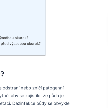
výsadbou okurek?
y před výsadbou okurek?
y?
e odstraní nebo zničí patogenní
né, aby se zajistilo, že půda je
etaci. Dezinfekce půdy se obvykle