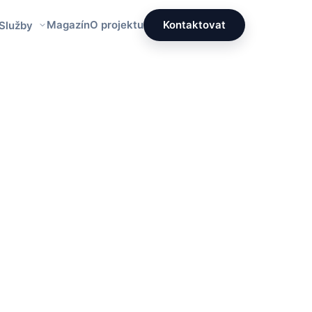
Magazín
O projektu
Kontaktovat
 Služby
Redakce PrettyÚklid
Tým specialistů na čistotu