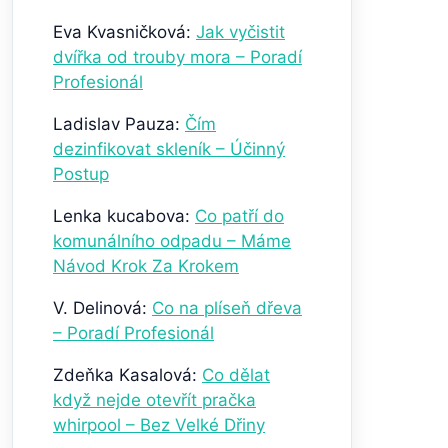
Eva Kvasničková
:
Jak vyčistit
dvířka od trouby mora – Poradí
Profesionál
Ladislav Pauza
:
Čím
dezinfikovat skleník – Účinný
Postup
Lenka kucabova
:
Co patří do
komunálního odpadu – Máme
Návod Krok Za Krokem
V. Delinová
:
Co na plíseň dřeva
– Poradí Profesionál
Zdeňka Kasalová
:
Co dělat
když nejde otevřít pračka
whirpool – Bez Velké Dřiny