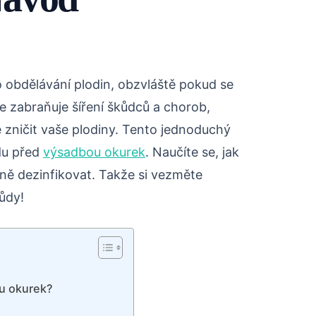
o obdělávání plodin, obzvláště pokud se
e zabraňuje šíření škůdců a chorob,
zničit vaše plodiny. Tento jednoduchý
du před
výsadbou okurek
. Naučíte se, jak
ivně dezinfikovat. Takže si vezměte
ůdy!
ou okurek?