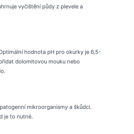
ahrnuje vyčištění půdy z plevele a
Optimální hodnota pH pro okurky je 6,5-
é přidat dolomitovou mouku nebo
lo.
ly patogenní mikroorganismy a škůdci.
 je to nutné.