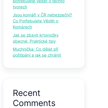
potřebujete vědět o těchto
tvorech
Jsou komáři v ČR nebezpeční?
Co Potřebujete Vědět o
Komárech
Jak se zbavit krtonožky
obecné: Praktické tipy
Muchnička: Co dělat při
poštípání a jak se chránit
Recent
Comments