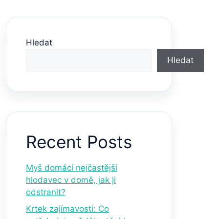
Hledat
Hledat
Recent Posts
Myš domácí nejčastější
hlodavec v domě, jak ji
odstranit?
Krtek zajímavosti: Co