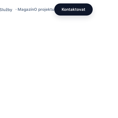
Magazín
O projektu
Kontaktovat
 Služby
Redakce PrettyÚklid
Tým specialistů na čistotu