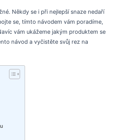
né. Někdy se i při nejlepší snaze nedaří
ebojte se, tímto návodem vám poradíme,
ě. Navíc vám ukážeme jakým produktem se
ento návod a vyčistěte svůj rez na
zu