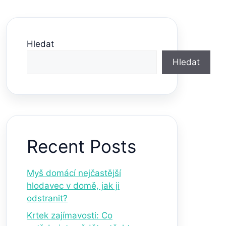
Hledat
Hledat
Recent Posts
Myš domácí nejčastější
hlodavec v domě, jak ji
odstranit?
Krtek zajímavosti: Co