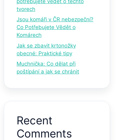
potřebujete vědět o těchto
tvorech
Jsou komáři v ČR nebezpeční?
Co Potřebujete Vědět o
Komárech
Jak se zbavit krtonožky
obecné: Praktické tipy
Muchnička: Co dělat při
poštípání a jak se chránit
Recent
Comments