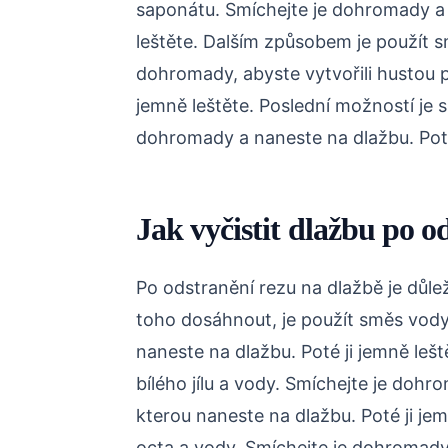
saponátu. Smíchejte je dohromady a 
leštěte. Dalším způsobem je použít sm
dohromady, abyste vytvořili hustou p
jemně leštěte. Poslední možností je 
dohromady a naneste na dlažbu. Poté 
Jak vyčistit dlažbu po o
Po odstranění rezu na dlažbě je důlež
toho dosáhnout, je použít směs vod
naneste na dlažbu. Poté ji jemně leš
bílého jílu a vody. Smíchejte je dohr
kterou naneste na dlažbu. Poté ji je
octa a vody. Smíchejte je dohromady