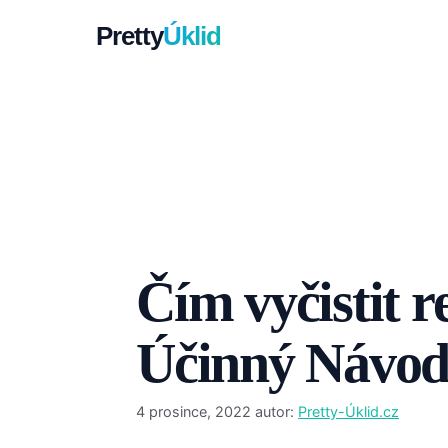
Přeskočit
Pretty
Úklid
na
obsah
Čím vyčistit r
Účinný Návo
4 prosince, 2022
autor:
Pretty-Úklid.cz