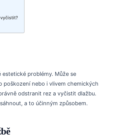
yčistit?
 estetické problémy. Může se
o poškození nebo i vlivem chemických
správně odstranit rez a vyčistit dlažbu.
osáhnout, a to účinným způsobem.
žbě