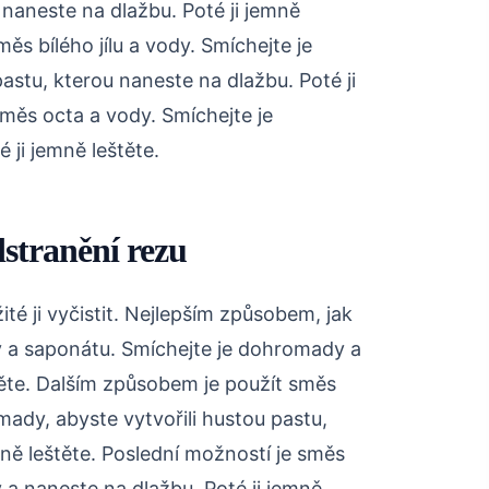
naneste na dlažbu. Poté ji jemně
ěs bílého jílu a vody. Smíchejte je
astu, kterou naneste na dlažbu. Poté ji
směs octa a vody. Smíchejte je
ji jemně leštěte.
dstranění rezu
ité ji vyčistit. Nejlepším způsobem, jak
y a saponátu. Smíchejte je dohromady a
těte. Dalším způsobem je použít směs
omady, abyste vytvořili hustou pastu,
mně leštěte. Poslední možností je směs
 a naneste na dlažbu. Poté ji jemně