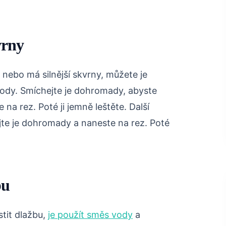
vrny
 nebo má silnější skvrny, můžete je
 vody. Smíchejte je dohromady, abyste
 na rez. Poté ji jemně leštěte. Další
jte je dohromady a naneste na rez. Poté
bu
tit dlažbu,
je použít směs vody
a