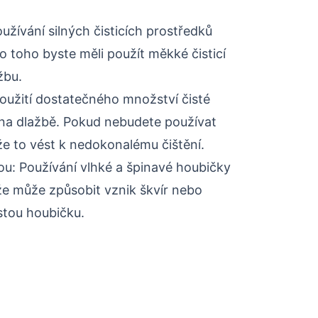
Používání silných čisticích prostředků
 toho byste měli použít měkké čisticí
žbu.
Použití dostatečného množství čisté
u na dlažbě. Pokud nebudete používat
e to vést k nedokonalému čištění.
ou: Používání vlhké a špinavé houbičky
že může způsobit vznik škvír nebo
istou houbičku.