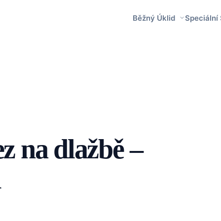
Běžný Úklid
Speciální
ez na dlažbě –
d