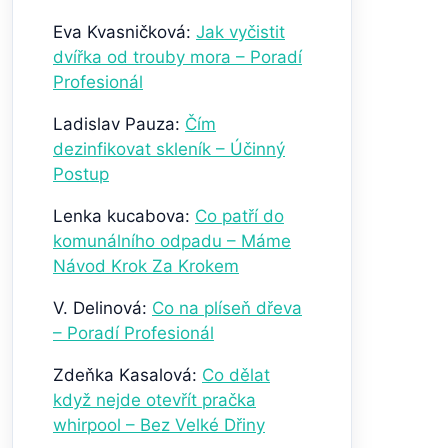
Eva Kvasničková
:
Jak vyčistit
dvířka od trouby mora – Poradí
Profesionál
Ladislav Pauza
:
Čím
dezinfikovat skleník – Účinný
Postup
Lenka kucabova
:
Co patří do
komunálního odpadu – Máme
Návod Krok Za Krokem
V. Delinová
:
Co na plíseň dřeva
– Poradí Profesionál
Zdeňka Kasalová
:
Co dělat
když nejde otevřít pračka
whirpool – Bez Velké Dřiny