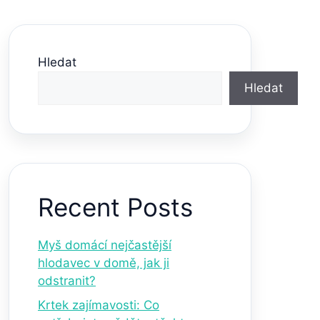
Hledat
Hledat
Recent Posts
Myš domácí nejčastější
hlodavec v domě, jak ji
odstranit?
Krtek zajímavosti: Co