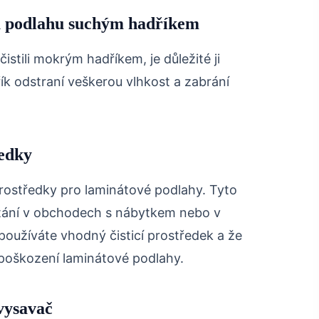
ou podlahu suchým hadříkem
istili mokrým hadříkem, je důležité ji
ík odstraní veškerou vlhkost a zabrání
ředky
 prostředky pro laminátové podlahy. Tyto
ostání v obchodech s nábytkem nebo v
používáte vhodný čisticí prostředek a že
 poškození laminátové podlahy.
vysavač