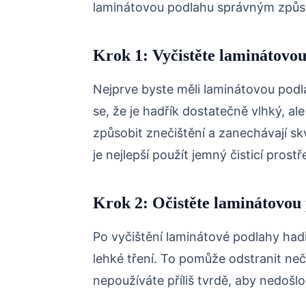
laminátovou podlahu správným způso
Krok 1: Vyčistěte laminátov
Nejprve byste měli laminátovou podla
se, že je hadřík dostatečně vlhký, a
způsobit znečištění a zanechávají sk
je nejlepší použít jemný čisticí prost
Krok 2: Očistěte laminátovou
Po vyčištění laminátové podlahy had
lehké tření. To pomůže odstranit neči
nepoužíváte příliš tvrdě, aby nedošl