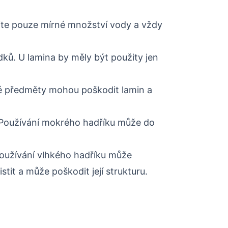
ijte pouze mírné množství vody a vždy
edků. U lamina by měly být použity jen
ré předměty mohou poškodit lamin a
 Používání mokrého hadříku může do
Používání vlhkého hadříku může
stit a může poškodit její strukturu.