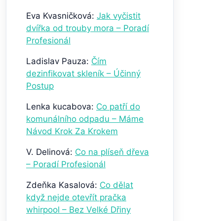
Eva Kvasničková
:
Jak vyčistit
dvířka od trouby mora – Poradí
Profesionál
Ladislav Pauza
:
Čím
dezinfikovat skleník – Účinný
Postup
Lenka kucabova
:
Co patří do
komunálního odpadu – Máme
Návod Krok Za Krokem
V. Delinová
:
Co na plíseň dřeva
– Poradí Profesionál
Zdeňka Kasalová
:
Co dělat
když nejde otevřít pračka
whirpool – Bez Velké Dřiny