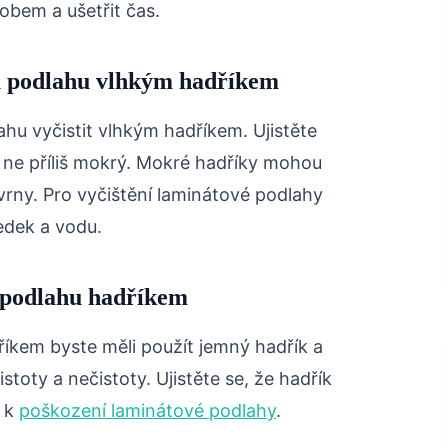
bem a ušetřit čas.
ou podlahu vlhkým hadříkem
hu vyčistit vlhkým hadříkem. Ujistěte
le ne příliš mokrý. Mokré hadříky mohou
vrny. Pro vyčištění laminátové podlahy
ředek a vodu.
 podlahu hadříkem
říkem byste měli použít jemný hadřík a
stoty a nečistoty. Ujistěte se, že hadřík
o k
poškození laminátové podlahy
.