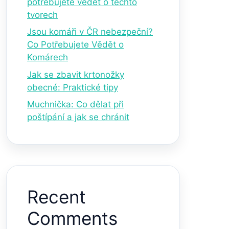
potřebujete vědět o těchto
tvorech
Jsou komáři v ČR nebezpeční?
Co Potřebujete Vědět o
Komárech
Jak se zbavit krtonožky
obecné: Praktické tipy
Muchnička: Co dělat při
poštípání a jak se chránit
Recent
Comments