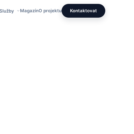
Magazín
O projektu
Kontaktovat
 Služby
Redakce PrettyÚklid
Tým specialistů na čistotu