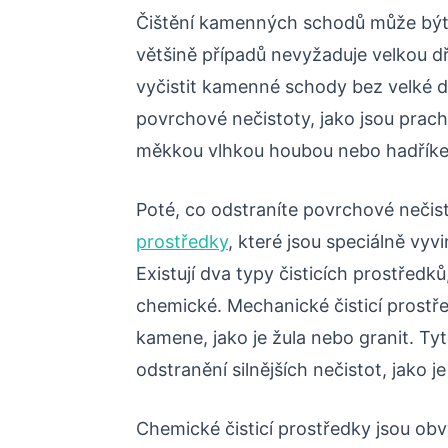
Čištění kamenných schodů může být 
většině případů nevyžaduje velkou dři
vyčistit kamenné schody bez velké d
povrchové nečistoty, jako jsou prach,
měkkou vlhkou houbou nebo hadřík
Poté, co odstraníte povrchové nečis
prostředky
, které jsou speciálně vy
Existují dva typy čisticích prostředk
chemické. Mechanické čisticí prostře
kamene, jako je žula nebo granit. Tyt
odstranění silnějších nečistot, jako 
Chemické čisticí prostředky jsou o