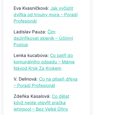
Eva Kvasničková
:
Jak vyčistit
dvířka od trouby mora – Poradí
Profesionál
Ladislav Pauza
:
Čím
dezinfikovat skleník – Účinný
Postup
Lenka kucabova
:
Co patří do
komunálního odpadu – Máme
Návod Krok Za Krokem
V. Delinová
:
Co na plíseň dřeva
– Poradí Profesionál
Zdeňka Kasalová
:
Co dělat
když nejde otevřít pračka
whirpool – Bez Velké Dřiny