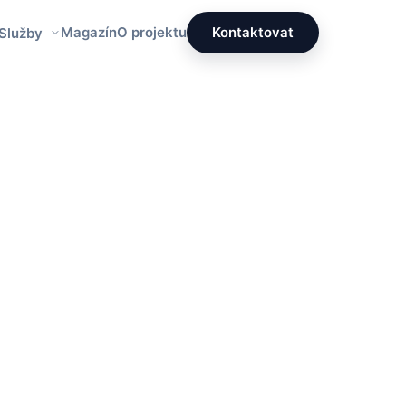
Magazín
O projektu
Kontaktovat
 Služby
Redakce PrettyÚklid
Tým specialistů na čistotu