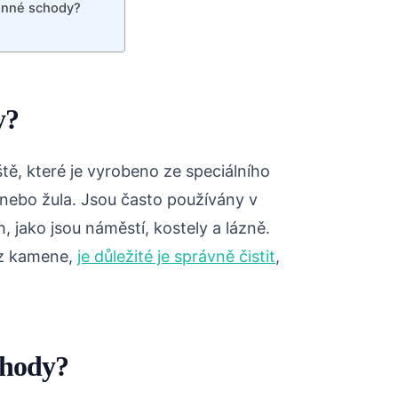
enné schody?
y?
ě, které je vyrobeno ze speciálního
 nebo žula. Jsou často používány v
jako jsou náměstí, kostely a lázně.
 z kamene,
je důležité je správně čistit
,
chody?