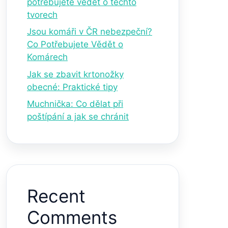
potřebujete vědět o těchto
tvorech
Jsou komáři v ČR nebezpeční?
Co Potřebujete Vědět o
Komárech
Jak se zbavit krtonožky
obecné: Praktické tipy
Muchnička: Co dělat při
poštípání a jak se chránit
Recent
Comments