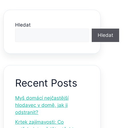
Hledat
Hledat
Recent Posts
Myš domácí nejčastější
hlodavec v domě, jak ji
odstranit?
Krtek zajímavosti: Co