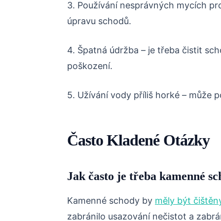
3. Používání nesprávných mycích pr
úpravu schodů.
4. Špatná údržba – je třeba čistit sc
poškození.
5. Užívání vody příliš horké – může 
Často Kladené Otázky
Jak často je třeba kamenné sch
Kamenné schody by
měly být čištěn
zabránilo usazování nečistot a zabr