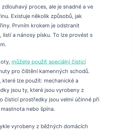
zdlouhavý proces, ale je snadné a ve
nu. Existuje několik způsobů, jak
řiny. Prvním krokem je odstranit
 listí a nánosy písku. To lze provést s
em.
toty,
můžete použít speciální čisticí
vinuty pro čištění kamenných schodů.
ů, které lze použít: mechanické a
dky jsou ty, které jsou vyrobeny z
o čisticí prostředky jsou velmi účinné při
je mastnota nebo špína.
bvykle vyrobeny z běžných domácích