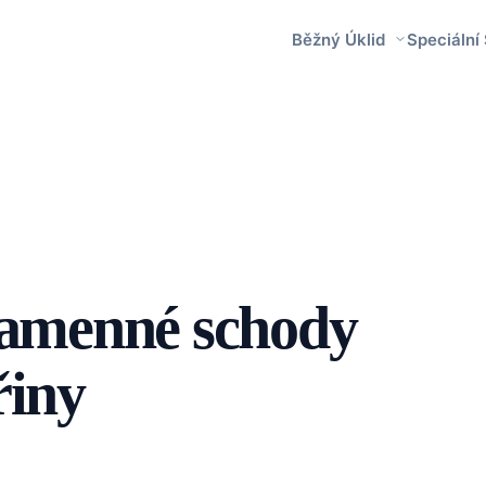
Běžný Úklid
Speciální
kamenné schody
řiny