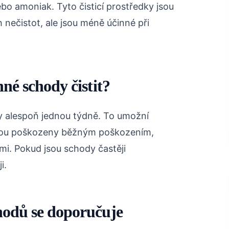
ebo amoniak. Tyto čisticí prostředky jsou
nečistot, ale jsou méně účinné při
né schody čistit?
 alespoň jednou týdně. To umožní
nejsou poškozeny běžným poškozením,
i. Pokud jsou schody častěji
i.
hodů se doporučuje