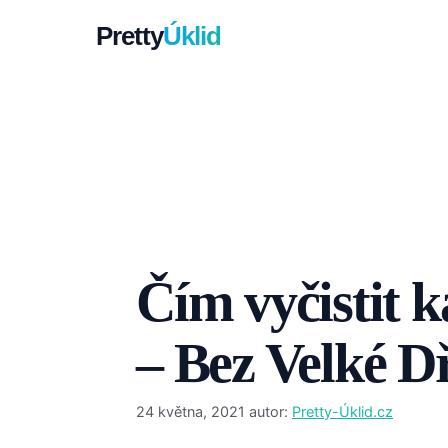
Přeskočit
Pretty
Úklid
na
obsah
Čím vyčistit 
– Bez Velké D
24 května, 2021
autor:
Pretty-Úklid.cz