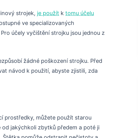
inový strojek,
je použít
k
tomu účelu
dostupné ve specializovaných
Pro účely vyčištění strojku jsou jednou z
nezpůsobí žádné poškození strojku. Před
t návod k použití, abyste zjistili, zda
cí prostředky, můžete použít starou
e od jakýchkoli zbytků předem a poté ji
u. Štětka pomůže odstranit nečistoty a