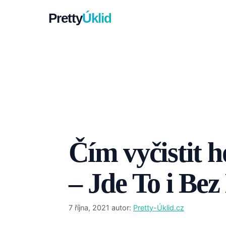
Přeskočit
Pretty
Úklid
na
obsah
Čím vyčistit h
– Jde To i Bez
7 října, 2021
autor:
Pretty-Úklid.cz