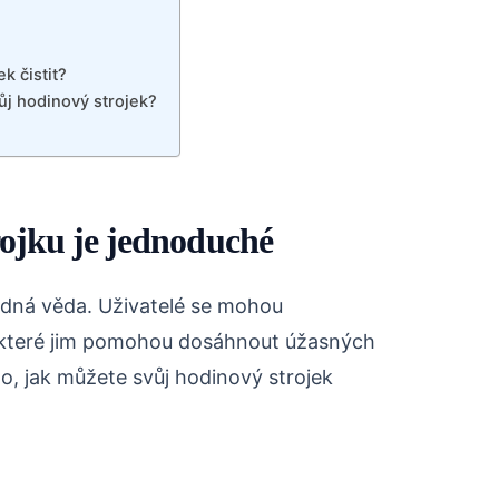
k čistit?
ůj hodinový strojek?
rojku je jednoduché
ádná věda. Uživatelé se mohou
 které jim pomohou dosáhnout úžasných
o, jak můžete svůj hodinový strojek