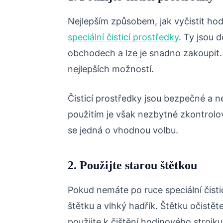
Nejlepším způsobem, jak vyčistit hod
speciální čisticí prostředky
. Ty jsou 
obchodech a lze je snadno zakoupit. 
nejlepších možností.
Čisticí prostředky jsou bezpečné a 
použitím je však nezbytné zkontrolova
se jedná o vhodnou volbu.
2. Použijte starou štětkou
Pokud nemáte po ruce speciální čisti
štětku a vlhký hadřík. Štětku očistět
použijte k čištění hodinového strojk