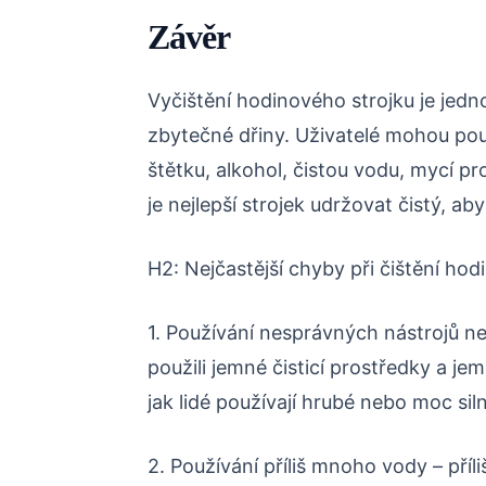
Závěr
Vyčištění hodinového strojku je je
zbytečné dřiny. Uživatelé mohou použí
štětku, alkohol, čistou vodu, mycí 
je nejlepší strojek udržovat čistý, ab
H2: Nejčastější chyby při čištění hod
1. Používání nesprávných nástrojů ne
použili jemné čisticí prostředky a je
jak lidé používají hrubé nebo moc sil
2. Používání příliš mnoho vody – příl