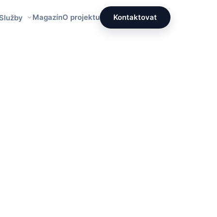
Magazín
O projektu
Kontaktovat
 Služby
Redakce PrettyÚklid
Tým specialistů na čistotu