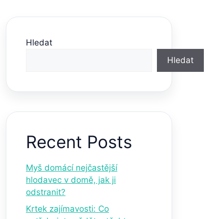
Hledat
Hledat
Recent Posts
Myš domácí nejčastější
hlodavec v domě, jak ji
odstranit?
Krtek zajímavosti: Co