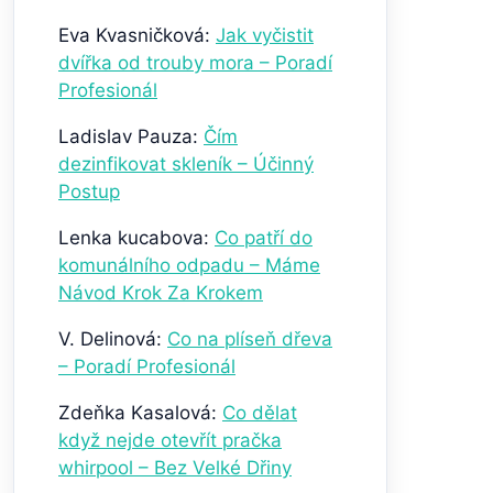
Eva Kvasničková
:
Jak vyčistit
dvířka od trouby mora – Poradí
Profesionál
Ladislav Pauza
:
Čím
dezinfikovat skleník – Účinný
Postup
Lenka kucabova
:
Co patří do
komunálního odpadu – Máme
Návod Krok Za Krokem
V. Delinová
:
Co na plíseň dřeva
– Poradí Profesionál
Zdeňka Kasalová
:
Co dělat
když nejde otevřít pračka
whirpool – Bez Velké Dřiny