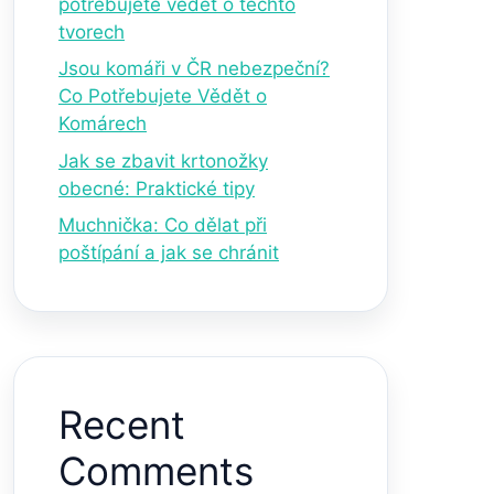
potřebujete vědět o těchto
tvorech
Jsou komáři v ČR nebezpeční?
Co Potřebujete Vědět o
Komárech
Jak se zbavit krtonožky
obecné: Praktické tipy
Muchnička: Co dělat při
poštípání a jak se chránit
Recent
Comments