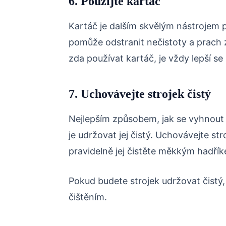
6. Použijte kartáč
Kartáč je dalším skvělým nástrojem p
pomůže odstranit nečistoty a prach z 
zda používat kartáč, je vždy lepší s
7. Uchovávejte strojek čistý
Nejlepším způsobem, jak se vyhnout 
je udržovat jej čistý. Uchovávejte st
pravidelně jej čistěte měkkým hadří
Pokud budete strojek udržovat čistý
čištěním.