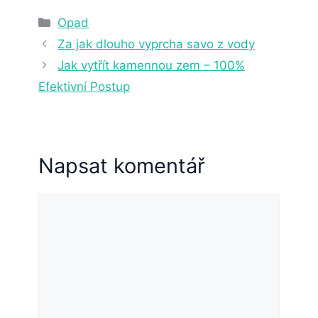
13. 1. 2023
5 min čtení
Rubriky
Opad
Za jak dlouho vyprcha savo z vody
Jak vytřít kamennou zem – 100%
Efektivní Postup
Napsat komentář
Komentář