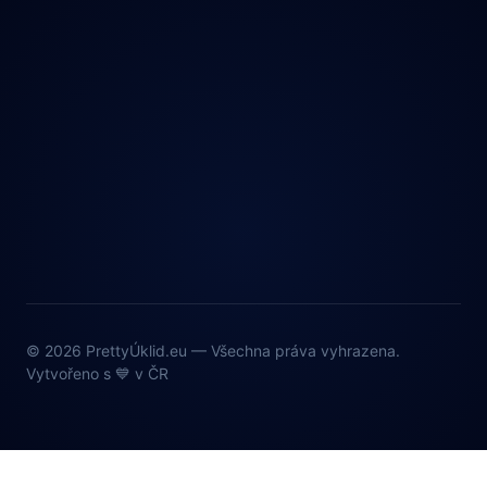
© 2026 PrettyÚklid.eu — Všechna práva vyhrazena.
Vytvořeno s 💙 v ČR