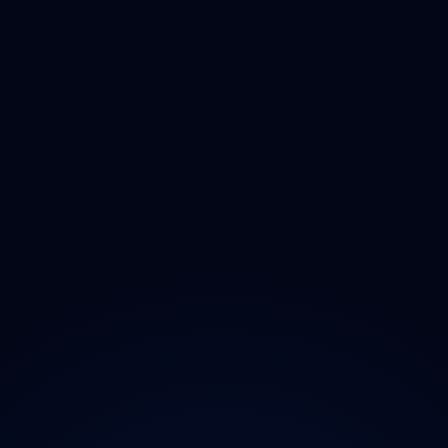
Čištění
Deratizace
Dezinfikace
Jak Odmastit
Opad
Ozonem
O projektu
Magazín
Kontakt
Ochrana údajů