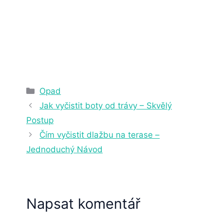
13. 1. 2023
5 min čtení
Rubriky
Opad
Jak vyčistit boty od trávy – Skvělý
Postup
Čím vyčistit dlažbu na terase –
Jednoduchý Návod
Napsat komentář