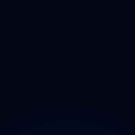
Čištění
Deratizace
Dezinfikace
Jak Odmastit
Opad
Ozonem
O projektu
Magazín
Kontakt
Ochrana údajů