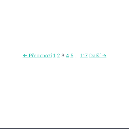
12. 2. 2025
22 min čtení
← Předchozí
1
2
3
4
5
…
117
Další →