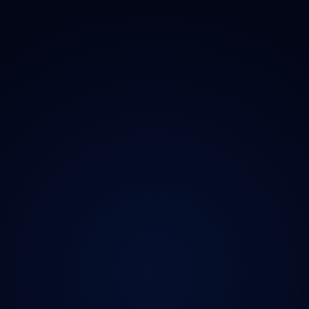
Čištění
O projektu
Deratizace
Magazín
Dezinfikace
Kontakt
Jak Odmastit
Ochrana údajů
Opad
Ozonem