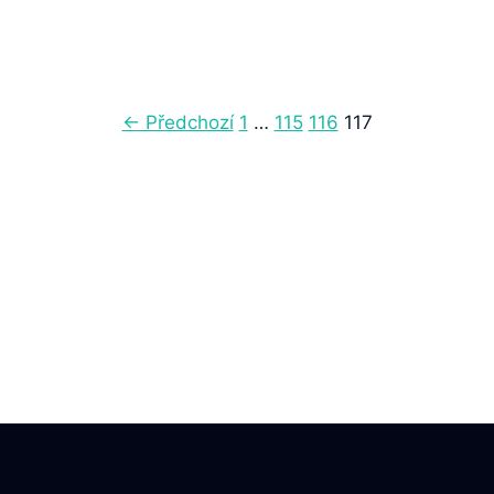
← Předchozí
1
…
115
116
117